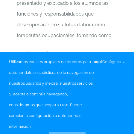
presentado y explicado a los alumnos las
funciones y responsabilidades que
desempeñarán en su futura labor como
terapeutas ocupacionales, tomando como
Más información
Utilizamos cookies propias y de terceros para
aquí
.
Configurar
obtener datos estadísticos de la navegación de
nuestros usuarios y mejorar nuestros servicios.
©
2026 AFTEA Asociación de Familiares de Personas con
Si acepta o continúa navegando,
Trastornos del Espectro del autismo |
Política de privacidad
|
consideramos que acepta su uso. Puede
Política de Cookies
|
Aviso legal
cambiar la configuración u obtener más
información